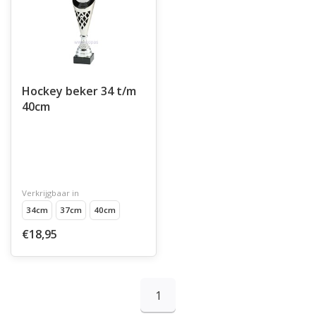
Hockey beker 34 t/m
40cm
Verkrijgbaar in
34cm
37cm
40cm
€18,95
1