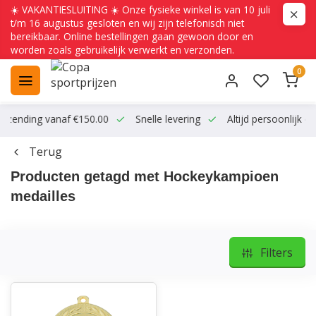
☀️ VAKANTIESLUITING ☀️ Onze fysieke winkel is van 10 juli
t/m 16 augustus gesloten en wij zijn telefonisch niet
bereikbaar. Online bestellingen gaan gewoon door en
worden zoals gebruikelijk verwerkt en verzonden.
0
ending vanaf €150.00
Snelle levering
Altijd persoonlijk conta
Terug
Producten getagd met Hockeykampioen
medailles
Filters