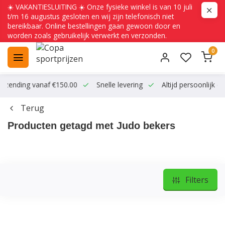
☀️ VAKANTIESLUITING ☀️ Onze fysieke winkel is van 10 juli
t/m 16 augustus gesloten en wij zijn telefonisch niet
bereikbaar. Online bestellingen gaan gewoon door en
worden zoals gebruikelijk verwerkt en verzonden.
0
ending vanaf €150.00
Snelle levering
Altijd persoonlijk conta
Terug
Producten getagd met Judo bekers
Filters