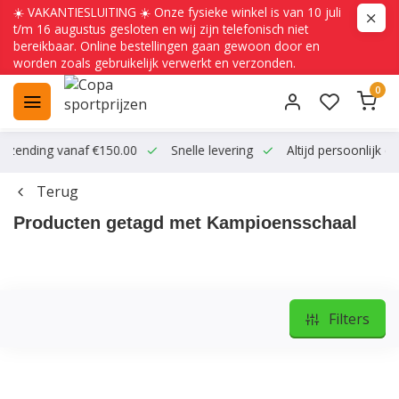
☀️ VAKANTIESLUITING ☀️ Onze fysieke winkel is van 10 juli
t/m 16 augustus gesloten en wij zijn telefonisch niet
bereikbaar. Online bestellingen gaan gewoon door en
worden zoals gebruikelijk verwerkt en verzonden.
0
ending vanaf €150.00
Snelle levering
Altijd persoonlijk conta
Terug
Producten getagd met Kampioensschaal
Filters