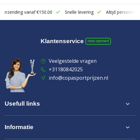
zending vanaf €150.00
Snelle levering
Altijd persoonlijk con
Klantenservice
now opened
Veelgestelde vragen
+31180842025
info@copasportprijzen.nl
Usefull links
Informatie