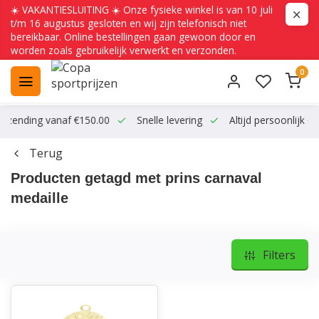
☀️ VAKANTIESLUITING ☀️ Onze fysieke winkel is van 10 juli
t/m 16 augustus gesloten en wij zijn telefonisch niet
bereikbaar. Online bestellingen gaan gewoon door en
worden zoals gebruikelijk verwerkt en verzonden.
0
ending vanaf €150.00
Snelle levering
Altijd persoonlijk conta
Terug
Producten getagd met prins carnaval
medaille
Filters