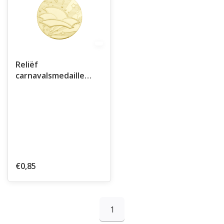
Reliëf
carnavalsmedaille
ø50mm
€0,85
1