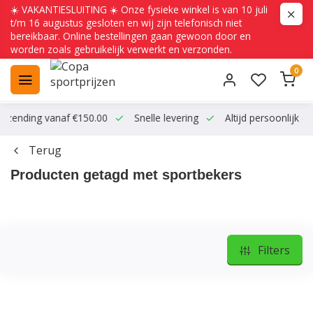
☀️ VAKANTIESLUITING ☀️ Onze fysieke winkel is van 10 juli
t/m 16 augustus gesloten en wij zijn telefonisch niet
bereikbaar. Online bestellingen gaan gewoon door en
worden zoals gebruikelijk verwerkt en verzonden.
0
ending vanaf €150.00
Snelle levering
Altijd persoonlijk conta
Terug
Producten getagd met sportbekers
Filters