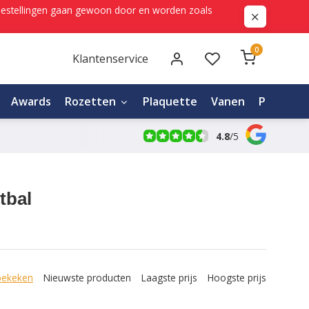
ne bestellingen gaan gewoon door en worden zoals
0
Klantenservice
Awards
Rozetten
Plaquette
Vanen
Personali
4.8
/
5
tbal
bekeken
Nieuwste producten
Laagste prijs
Hoogste prijs