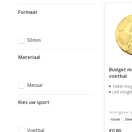
Formaat
50mm
Materiaal
Budget me
voetbal
Metaal
Tekst mog
Lint mogel
Kies uw sport
Verkrijgbaar i
Goud
Zilv
Voetbal
€0,80