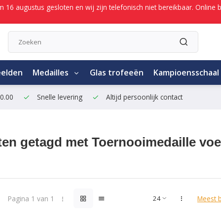
/m 16 augustus gesloten en wij zijn telefonisch niet bereikbaar. Onli
eelden
Medailles
Glas trofeeën
Kampioensschaal
50.00
Snelle levering
Altijd persoonlijk contact
en getagd met Toernooimedaille voe
Pagina 1 van 1
Meest 