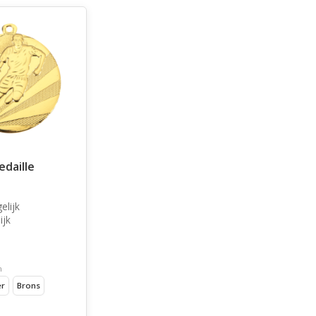
daille
elijk
ijk
n
er
Brons