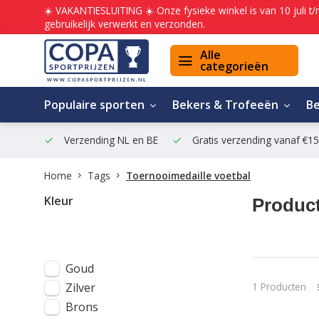
☀️ VAKANTIESLUITING ☀️ Onze fysieke winkel is van 10 juli t
gebruikelijk verwerkt en verzonden.
Alle
categorieën
Populaire sporten
Bekers & Trofeeën
B
Verzending NL en BE
Gratis verzending vanaf €1
Home
Tags
Toernooimedaille voetbal
Kleur
Product
Goud
1 Producten
Zilver
Brons