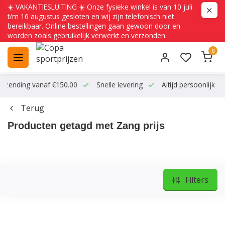
☀️ VAKANTIESLUITING ☀️ Onze fysieke winkel is van 10 juli
t/m 16 augustus gesloten en wij zijn telefonisch niet
bereikbaar. Online bestellingen gaan gewoon door en
worden zoals gebruikelijk verwerkt en verzonden.
0
ending vanaf €150.00
Snelle levering
Altijd persoonlijk conta
Terug
Producten getagd met Zang prijs
Filters