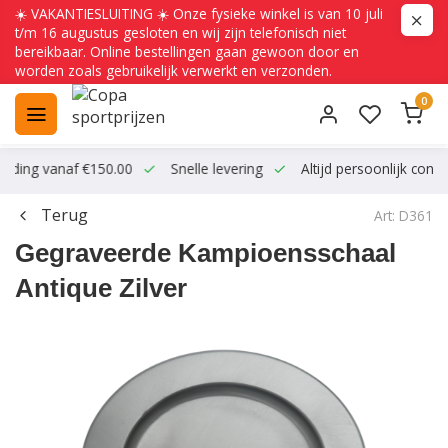
☀️ VAKANTIESLUITING ☀️ Onze fysieke winkel is van 10 juli
t/m 16 augustus gesloten en wij zijn telefonisch niet
bereikbaar. Online bestellingen gaan gewoon door en
worden zoals gebruikelijk verwerkt en verzonden.
0
ending vanaf €150.00
Snelle levering
Altijd persoonlijk conta
Terug
Art: D361
Gegraveerde Kampioensschaal
Antique Zilver