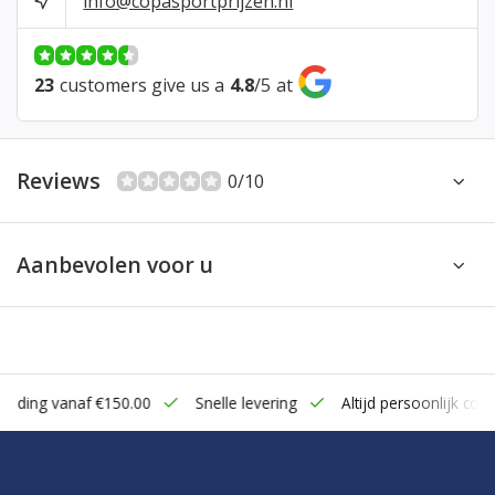
info@copasportprijzen.nl
23
customers give us a
4.8
/
5
at
Reviews
0/10
Aanbevolen voor u
zending vanaf €150.00
Snelle levering
Altijd persoonlijk cont