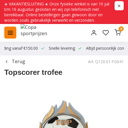
☀️ VAKANTIESLUITING ☀️ Onze fysieke winkel is van 10 juli
t/m 16 augustus gesloten en wij zijn telefonisch niet
bereikbaar. Online bestellingen gaan gewoon door en
worden zoals gebruikelijk verwerkt en verzonden.
0
ending vanaf €150.00
Snelle levering
Altijd persoonlijk conta
Terug
Art: Q120.01-FG041
Topscorer trofee