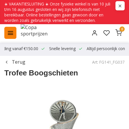
☀️ VAKANTIESLUITING ☀️ Onze fysieke winkel is van 10 juli
t/m 16 augustus gesloten en wij zijn telefonisch niet
bereikbaar. Online bestellingen gaan gewoon door en
worden zoals gebruikelijk verwerkt en verzonden.
0
ending vanaf €150.00
Snelle levering
Altijd persoonlijk conta
Terug
Art: FG141_FG037
Trofee Boogschieten