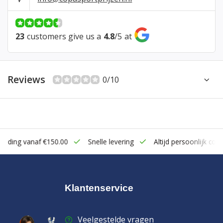
23
customers give us a
4.8
/
5
at
Reviews
0/10
zending vanaf €150.00
Snelle levering
Altijd persoonlijk cont
Klantenservice
Veelgestelde vragen