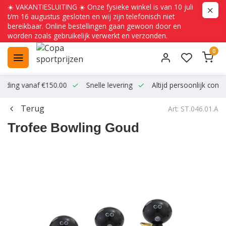
☀️ VAKANTIESLUITING ☀️ Onze fysieke winkel is van 10 juli
t/m 16 augustus gesloten en wij zijn telefonisch niet
bereikbaar. Online bestellingen gaan gewoon door en
worden zoals gebruikelijk verwerkt en verzonden.
0
ending vanaf €150.00
Snelle levering
Altijd persoonlijk conta
Terug
Art: ST.046.01.A
Trofee Bowling Goud