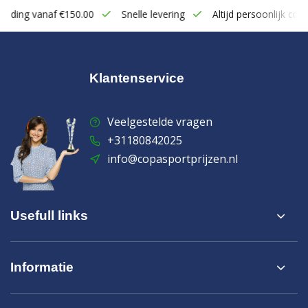
zending vanaf €150.00
Snelle levering
Altijd persoonlijk cont
Klantenservice
Veelgestelde vragen
+31180842025
info@copasportprijzen.nl
Usefull links
Informatie