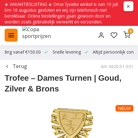
☀️ VAKANTIESLUITING ☀️ Onze fysieke winkel is van 10 juli
t/m 16 augustus gesloten en wij zijn telefonisch niet
bereikbaar. Online bestellingen gaan gewoon door en
worden zoals gebruikelijk verwerkt en verzonden.
0
ending vanaf €150.00
Snelle levering
Altijd persoonlijk conta
Terug
Art: X620.01-031
Trofee – Dames Turnen | Goud,
Zilver & Brons
NIEUW