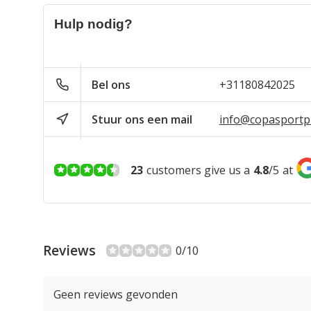
Hulp nodig?
Bel ons
+31180842025
Stuur ons een mail
info@copasportpr
23
customers give us a
4.8
/
5
at
Reviews
0/10
Geen reviews gevonden