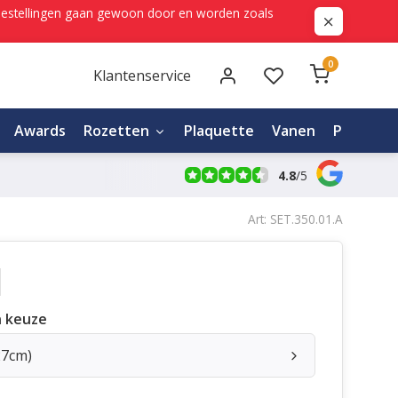
ne bestellingen gaan gewoon door en worden zoals
0
Klantenservice
Awards
Rozetten
Plaquette
Vanen
Personali
4.8
/
5
Art: SET.350.01.A
 keuze
27cm)