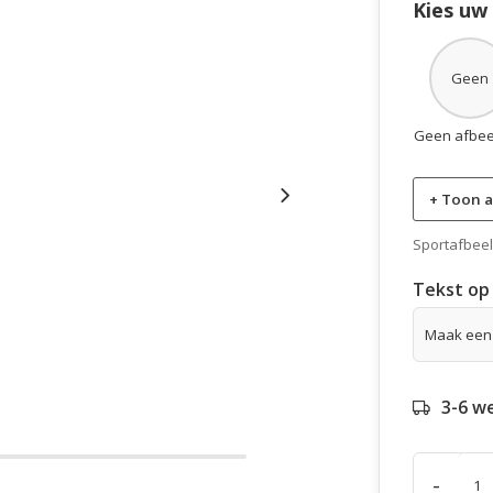
Kies uw
Geen
Geen afbee
+ Toon a
Sportafbeeld
Tekst op 
3-6 w
-