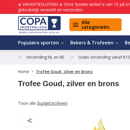
☀️ VAKANTIESLUITING ☀️ Onze fysieke winkel is van 10 juli t
gebruikelijk verwerkt en verzonden.
Alle
categorieën
Populaire sporten
Bekers & Trofeeën
B
Verzending NL en BE
Gratis verzending vanaf €1
Home
Trofee Goud, zilver en brons
Trofee Goud, zilver en brons
Toon alle:
Budget trofeeën