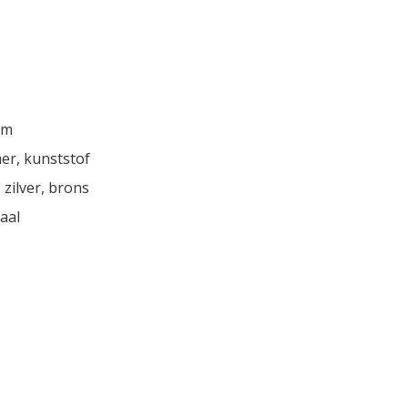
cm
r, kunststof
 zilver, brons
aal