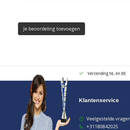
Je beoordeling toevoegen
Verzending NL en BE
Klantenservice
Veelgestelde vrage
+31180842025