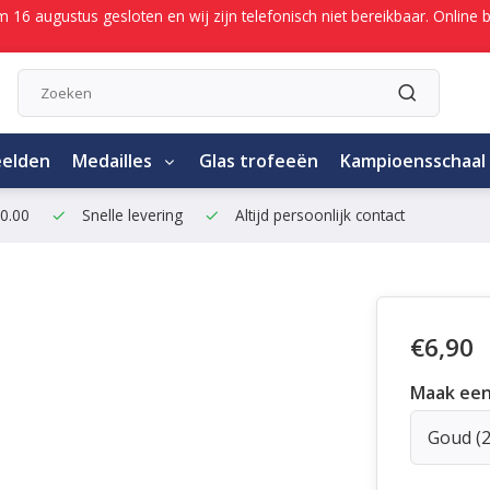
/m 16 augustus gesloten en wij zijn telefonisch niet bereikbaar. Onli
eelden
Medailles
Glas trofeeën
Kampioensschaal
50.00
Snelle levering
Altijd persoonlijk contact
€6,90
Maak een
Goud (