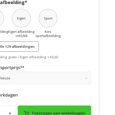
 afbeelding*
Eigen
Sport
lding
Eigen afbeelding
Kies
(+€0,60)
sportafbeelding
lle 129 afbeeldingen
ing: gratis • Eigen afbeelding: + €0,60
sportprijs?
*
erkdagen
+
Toevoegen aan winkelwagen