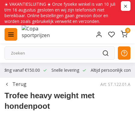
☀️ VAKANTIESLUITING ☀️ Onze fysieke winkel is van 10 juli
t/m 16 augustus gesloten en wij zijn telefonisch niet
bereikbaar. Online bestellingen gaan gewoon door en
worden zoals gebruikelijk verwerkt en verzonden.
0
ending vanaf €150.00
Snelle levering
Altijd persoonlijk conta
Terug
Art: ST.122.01.A
Trofee heavy weight met
hondenpoot