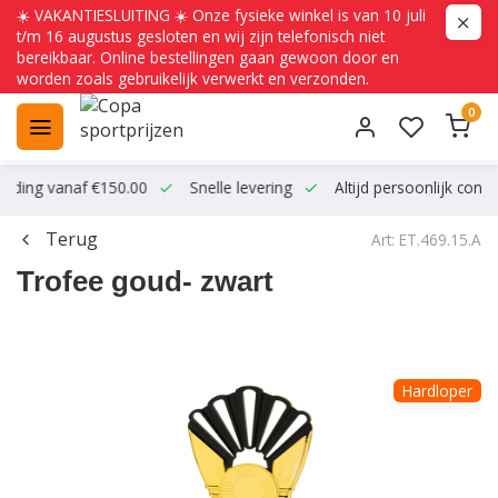
☀️ VAKANTIESLUITING ☀️ Onze fysieke winkel is van 10 juli
t/m 16 augustus gesloten en wij zijn telefonisch niet
bereikbaar. Online bestellingen gaan gewoon door en
worden zoals gebruikelijk verwerkt en verzonden.
0
ending vanaf €150.00
Snelle levering
Altijd persoonlijk conta
Terug
Art: ET.469.15.A
Trofee goud- zwart
Hardloper