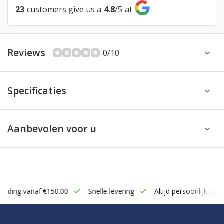
23
customers give us a
4.8
/
5
at
Reviews
0/10
Specificaties
Aanbevolen voor u
zending vanaf €150.00
Snelle levering
Altijd persoonlijk cont