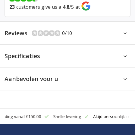
23
customers give us a
4.8
/
5
at
Reviews
0/10
Specificaties
Aanbevolen voor u
zending vanaf €150.00
Snelle levering
Altijd persoonlijk cont