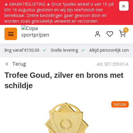
☀️ VAKANTIESLUITING ☀️ Onze fysieke winkel is van 10 juli
t/m 16 augustus gesloten en wij zijn telefonisch niet
bereikbaar. Online bestellingen gaan gewoon door en
worden zoals gebruikelijk verwerkt en verzonden.
0
ending vanaf €150.00
Snelle levering
Altijd persoonlijk conta
Terug
Art: SET.359.01.A
Trofee Goud, zilver en brons met
schildje
NIEUW