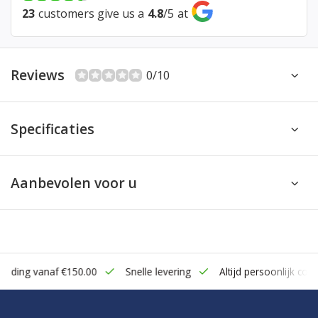
23
customers give us a
4.8
/
5
at
Reviews
0/10
Specificaties
Aanbevolen voor u
zending vanaf €150.00
Snelle levering
Altijd persoonlijk cont