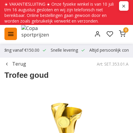
☀️ VAKANTIESLUITING ☀️ Onze fysieke winkel is van 10 juli
t/m 16 augustus gesloten en wij zijn telefonisch niet
bereikbaar. Online bestellingen gaan gewoon door en
worden zoals gebruikelijk verwerkt en verzonden.
0
ending vanaf €150.00
Snelle levering
Altijd persoonlijk conta
Terug
Art: SET.353.01.A
Trofee goud