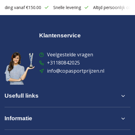
zending vanaf €150.00
Snelle levering
Altijd persoonlijk cont
Klantenservice
Veelgestelde vragen
+31180842025
info@copasportprijzen.nl
Usefull links
Informatie