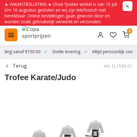
☀️ VAKANTIESLUITING ☀️ Onze fysieke winkel is van 10 juli
t/m 16 augustus gesloten en wij zijn telefonisch niet
bereikbaar. Online bestellingen gaan gewoon door en
worden zoals gebruikelijk verwerkt en verzonden.
0
ending vanaf €150.00
Snelle levering
Altijd persoonlijk conta
Terug
Art: SL1939-01
Trofee Karate/Judo