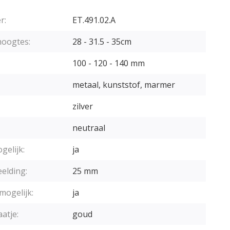
r:
ET.491.02.A
hoogtes:
28 - 31.5 - 35cm
100 - 120 - 140 mm
metaal, kunststof, marmer
zilver
neutraal
gelijk:
ja
elding:
25 mm
mogelijk:
ja
aatje:
goud