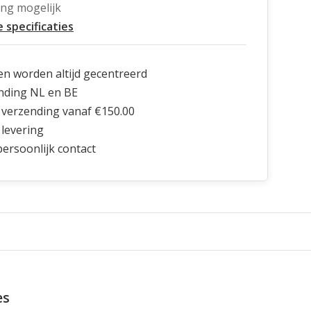
ing mogelijk
e specificaties
en worden altijd gecentreerd
nding NL en BE
 verzending vanaf €150.00
 levering
 persoonlijk contact
es