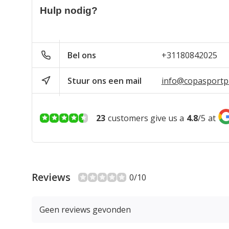
Hulp nodig?
Bel ons
+31180842025
Stuur ons een mail
info@copasportpr
23
customers give us a
4.8
/
5
at
Reviews
0/10
Geen reviews gevonden