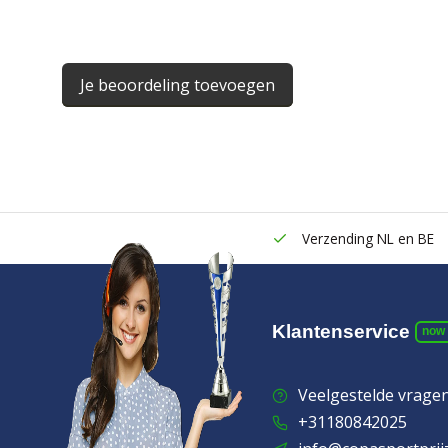
Je beoordeling toevoegen
Verzending NL en BE
Klantenservice
now
Veelgestelde vrage
+31180842025