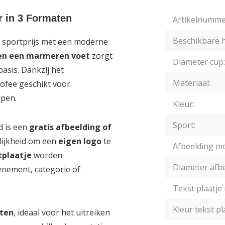
r in 3 Formaten
Artikelnumme
Beschikbare 
le sportprijs met een moderne
 en een marmeren voet
zorgt
Diameter cup:
asis. Dankzij het
Materiaal:
rofee geschikt voor
ppen.
Kleur:
Sport:
d is een
gratis afbeelding of
lijkheid om een
eigen logo
te
Afbeelding mo
tplaatje
worden
Diameter afbe
enement, categorie of
Tekst plaatje 
Kleur tekst pl
aten
, ideaal voor het uitreiken