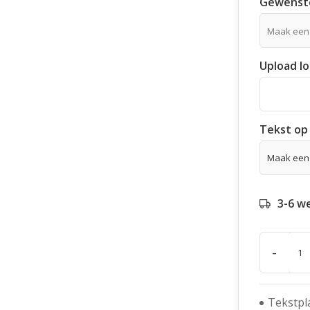
Gewenste
Maak een
Upload l
Tekst op 
3-6 w
-
Tekstpl