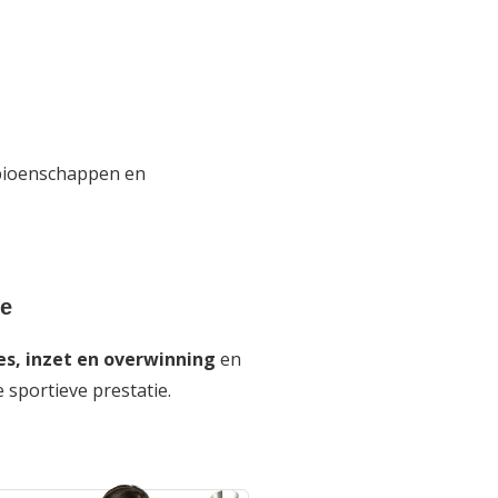
pioenschappen en
ie
es, inzet en overwinning
en
 sportieve prestatie.