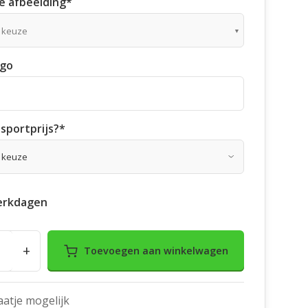
 afbeelding
*
 keuze
ogo
sportprijs?
*
erkdagen
+
Toevoegen aan winkelwagen
aatje mogelijk