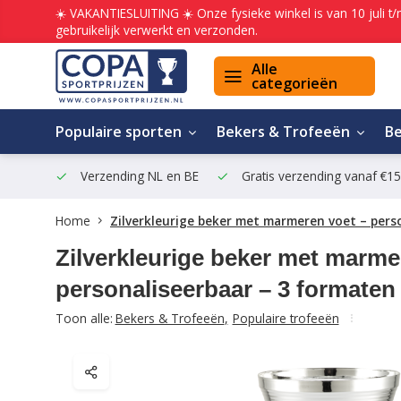
☀️ VAKANTIESLUITING ☀️ Onze fysieke winkel is van 10 juli t
gebruikelijk verwerkt en verzonden.
Alle
categorieën
Populaire sporten
Bekers & Trofeeën
B
Verzending NL en BE
Gratis verzending vanaf €1
Home
Zilverkleurige beker met marmeren voet – pers
Zilverkleurige beker met marme
personaliseerbaar – 3 formaten
Toon alle:
Bekers & Trofeeën
,
Populaire trofeeën