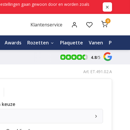
ne bestellingen gaan gewoon door en worden zoals
0
Klantenservice
Awards
Rozetten
Plaquette
Vanen
Personali
4.8
/
5
Art: ET.491.02.A
 keuze