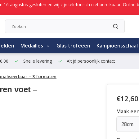
/m 16 augustus gesloten en wij zijn telefonisch niet bereikbaar. Onli
eelden
Medailles
Glas trofeeën
Kampioensschaal
50.00
Snelle levering
Altijd persoonlijk contact
onaliseerbaar – 3 formaten
ren voet –
€12,60
Maak een
28cm