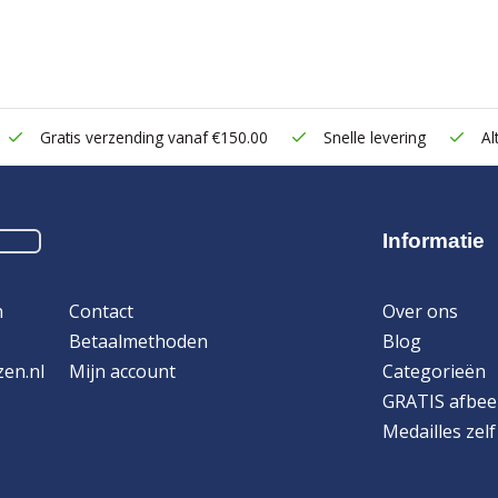
Gratis verzending vanaf €150.00
Snelle levering
Alt
Informatie
n
Contact
Over ons
Betaalmethoden
Blog
zen.nl
Mijn account
Categorieën
GRATIS afbee
Medailles zel