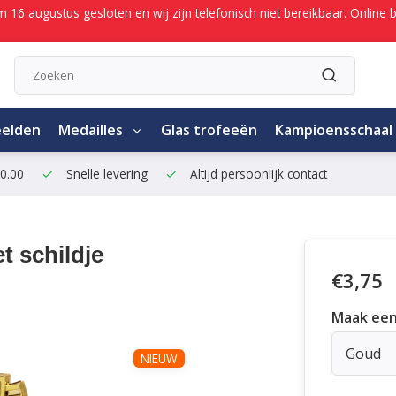
/m 16 augustus gesloten en wij zijn telefonisch niet bereikbaar. Onli
eelden
Medailles
Glas trofeeën
Kampioensschaal
50.00
Snelle levering
Altijd persoonlijk contact
t schildje
€3,75
Maak een
Goud
NIEUW