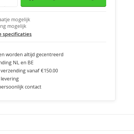
aatje mogelijk
ing mogelijk
e specificaties
en worden altijd gecentreerd
nding NL en BE
 verzending vanaf €150.00
 levering
 persoonlijk contact