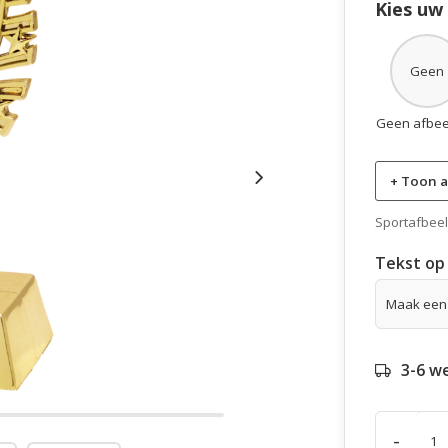
Kies uw
Geen
Geen afbee
+ Toon a
Sportafbeeld
Tekst op 
3-6 w
-