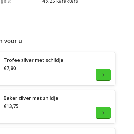
gels:
4 x 25 karakters
n voor u
Trofee zilver met schildje
€7,80
Beker zilver met shildje
€13,75