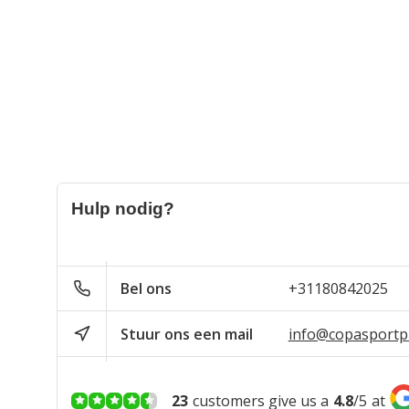
Hulp nodig?
Bel ons
+31180842025
Stuur ons een mail
info@copasportpr
23
customers give us a
4.8
/
5
at