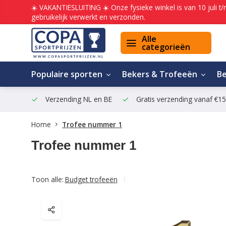
☀️ VAKANTIESLUITING ☀️ Onze fysieke winkel is van 10 juli t
gebruikelijk verwerkt en verzonden.
Alle
categorieën
Populaire sporten
Bekers & Trofeeën
B
Verzending NL en BE
Gratis verzending vanaf €1
Home
Trofee nummer 1
Trofee nummer 1
Toon alle:
Budget trofeeën