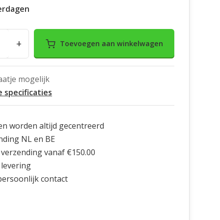
erdagen
+
Toevoegen aan winkelwagen
aatje mogelijk
e specificaties
en worden altijd gecentreerd
nding NL en BE
 verzending vanaf €150.00
 levering
 persoonlijk contact