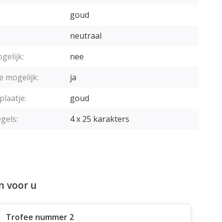
goud
neutraal
gelijk:
nee
e mogelijk:
ja
plaatje:
goud
gels:
4 x 25 karakters
n voor u
Trofee nummer 2