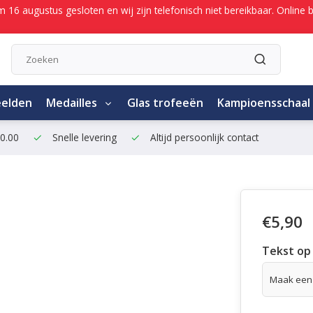
/m 16 augustus gesloten en wij zijn telefonisch niet bereikbaar. Onli
eelden
Medailles
Glas trofeeën
Kampioensschaal
50.00
Snelle levering
Altijd persoonlijk contact
€5,90
Tekst op 