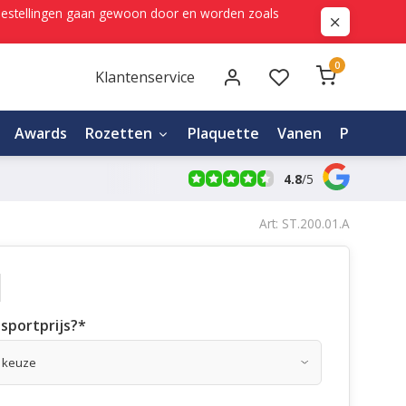
ne bestellingen gaan gewoon door en worden zoals
0
Klantenservice
Awards
Rozetten
Plaquette
Vanen
Personali
4.8
/
5
Art: ST.200.01.A
sportprijs?
*