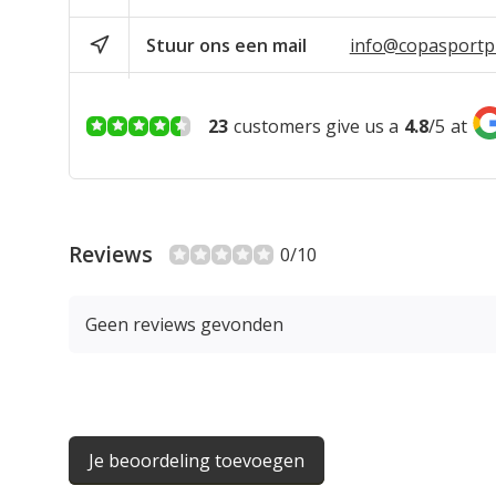
Stuur ons een mail
info@copasportpr
23
customers give us a
4.8
/
5
at
Reviews
0/10
Geen reviews gevonden
Je beoordeling toevoegen