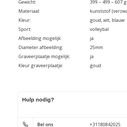
Gewicht:
399 – 499 – 607 
Materiaal:
kunststof (verzw
Kleur:
goud, wit, blauw
Sport:
volleybal
Afbeelding mogelijk:
ja
Diameter afbeelding:
25mm
Graveerplaatje mogelijk:
ja
Kleur graveerplaatje:
goud
Hulp nodig?
Bel ons
+31180842025