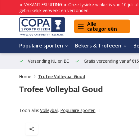
☀️ VAKANTIESLUITING ☀️ Onze fysieke winkel is van 10 juli t
gebruikelijk verwerkt en verzonden.
Alle
categorieën
Populaire sporten
Bekers & Trofeeën
B
Verzending NL en BE
Gratis verzending vanaf €1
Home
Trofee Volleybal Goud
Trofee Volleybal Goud
Toon alle:
Volleybal
,
Populaire sporten