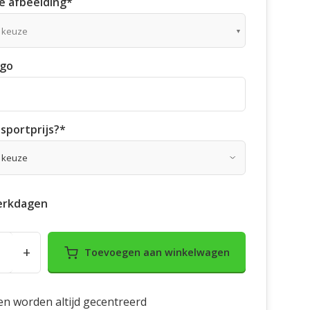
 afbeelding
*
 keuze
ogo
sportprijs?
*
erkdagen
+
Toevoegen aan winkelwagen
en worden altijd gecentreerd