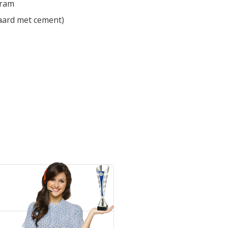
gram
aard met cement)