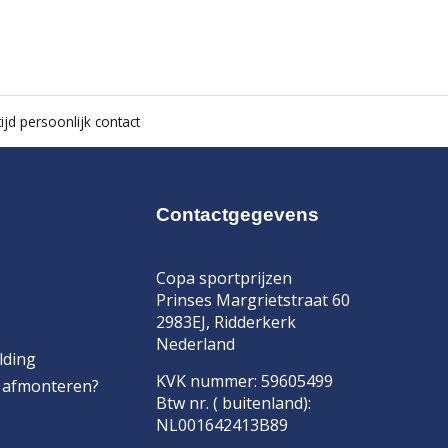
ijd persoonlijk contact
Contactgegevens
Copa sportprijzen
Prinses Margrietstraat 60
2983EJ, Ridderkerk
Nederland
lding
KVK nummer: 59605499
f afmonteren?
Btw nr. ( buitenland):
NL001642413B89