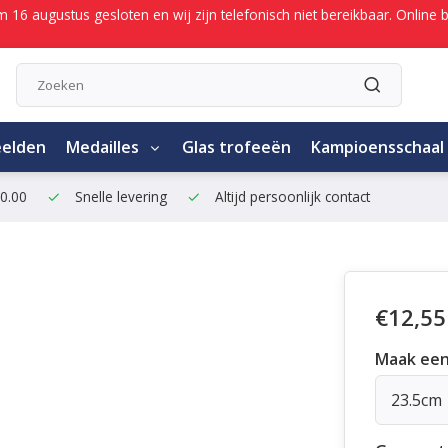
/m 16 augustus gesloten en wij zijn telefonisch niet bereikbaar. Onli
eelden
Medailles
Glas trofeeën
Kampioensschaal
50.00
Snelle levering
Altijd persoonlijk contact
€12,55
Maak een
23.5cm