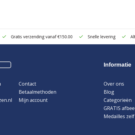
Gratis verzending vanaf €150.00
Snelle levering
Alt
Informatie
n
Contact
Over ons
Betaalmethoden
Blog
zen.nl
Mijn account
Categorieën
GRATIS afbee
Medailles zel