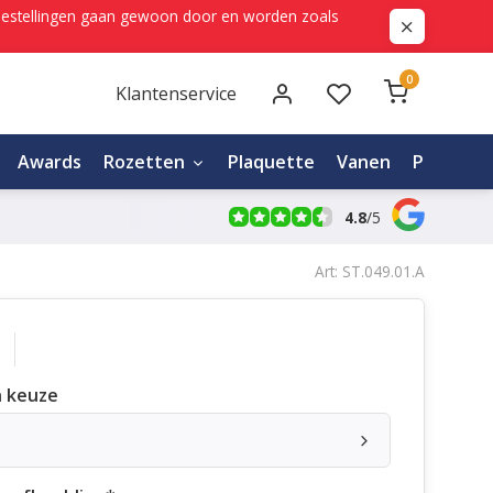
ne bestellingen gaan gewoon door en worden zoals
0
Klantenservice
Awards
Rozetten
Plaquette
Vanen
Personali
4.8
/
5
Art: ST.049.01.A
 keuze