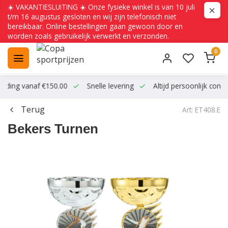
☀️ VAKANTIESLUITING ☀️ Onze fysieke winkel is van 10 juli
t/m 16 augustus gesloten en wij zijn telefonisch niet
bereikbaar. Online bestellingen gaan gewoon door en
worden zoals gebruikelijk verwerkt en verzonden.
0
ending vanaf €150.00
Snelle levering
Altijd persoonlijk conta
Terug
Art: ET408.E
Bekers Turnen