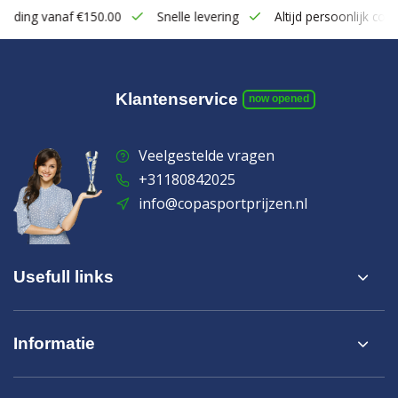
zending vanaf €150.00
Snelle levering
Altijd persoonlijk cont
Klantenservice
now opened
Veelgestelde vragen
+31180842025
info@copasportprijzen.nl
Usefull links
Informatie