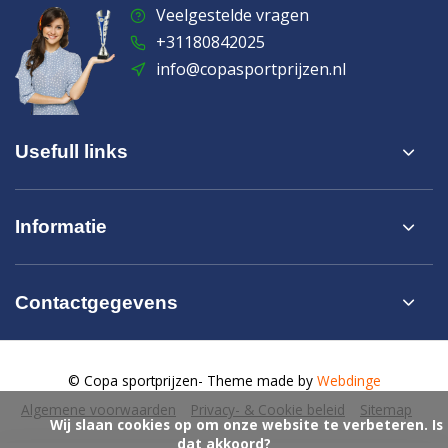
Veelgestelde vragen
+31180842025
info@copasportprijzen.nl
Usefull links
Informatie
Contactgegevens
© Copa sportprijzen
- Theme made by
Webdinge
Algemene voorwaarden
Privacy- & Cookie beleid
Sitemap
            Wij slaan cookies op om onze website te verbeteren. Is 
dat akkoord?
