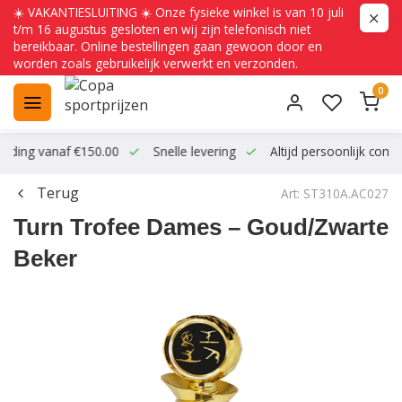
☀️ VAKANTIESLUITING ☀️ Onze fysieke winkel is van 10 juli
t/m 16 augustus gesloten en wij zijn telefonisch niet
bereikbaar. Online bestellingen gaan gewoon door en
worden zoals gebruikelijk verwerkt en verzonden.
0
ending vanaf €150.00
Snelle levering
Altijd persoonlijk conta
Terug
Art: ST310A.AC027
Turn Trofee Dames – Goud/Zwarte
Beker