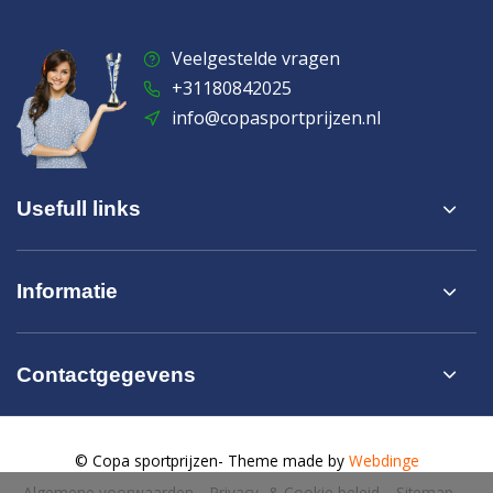
Veelgestelde vragen
+31180842025
info@copasportprijzen.nl
Usefull links
Informatie
Contactgegevens
© Copa sportprijzen
- Theme made by
Webdinge
Algemene voorwaarden
Privacy- & Cookie beleid
Sitemap