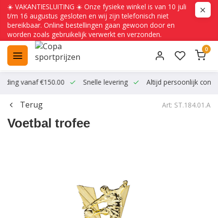
☀️ VAKANTIESLUITING ☀️ Onze fysieke winkel is van 10 juli
t/m 16 augustus gesloten en wij zijn telefonisch niet
bereikbaar. Online bestellingen gaan gewoon door en
worden zoals gebruikelijk verwerkt en verzonden.
0
ending vanaf €150.00
Snelle levering
Altijd persoonlijk conta
Terug
Art: ST.184.01.A
Voetbal trofee