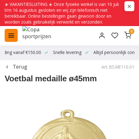
☀️ VAKANTIESLUITING ☀️ Onze fysieke winkel is van 10 juli
t/m 16 augustus gesloten en wij zijn telefonisch niet
bereikbaar. Online bestellingen gaan gewoon door en
worden zoals gebruikelijk verwerkt en verzonden.
0
ending vanaf €150.00
Snelle levering
Altijd persoonlijk conta
Terug
Art: BS.ME110.01
Voetbal medaille ø45mm