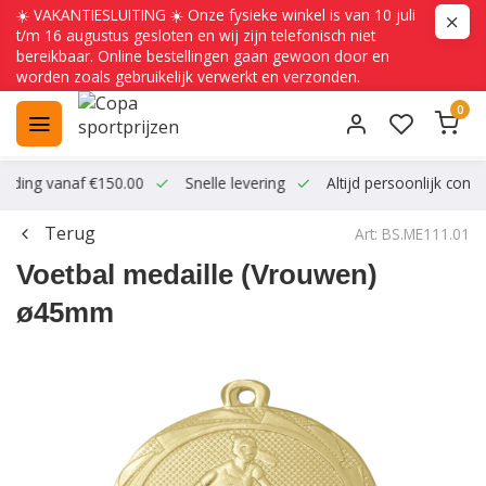
☀️ VAKANTIESLUITING ☀️ Onze fysieke winkel is van 10 juli
t/m 16 augustus gesloten en wij zijn telefonisch niet
bereikbaar. Online bestellingen gaan gewoon door en
worden zoals gebruikelijk verwerkt en verzonden.
0
ending vanaf €150.00
Snelle levering
Altijd persoonlijk conta
Terug
Art: BS.ME111.01
Voetbal medaille (Vrouwen)
ø45mm