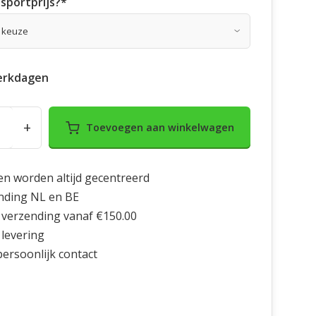
sportprijs?
*
erkdagen
+
Toevoegen aan winkelwagen
en worden altijd gecentreerd
nding NL en BE
 verzending vanaf €150.00
 levering
 persoonlijk contact