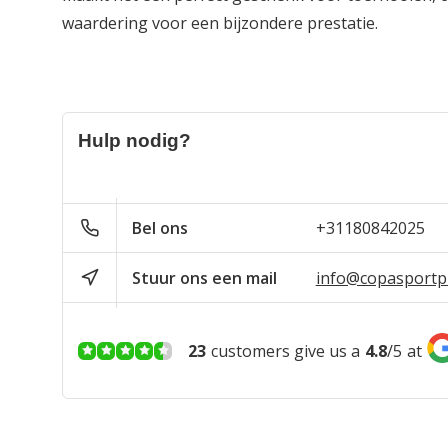
waardering voor een bijzondere prestatie.
Hulp nodig?
Bel ons
+31180842025
Stuur ons een mail
info@copasportpr
23
customers give us a
4.8
/
5
at