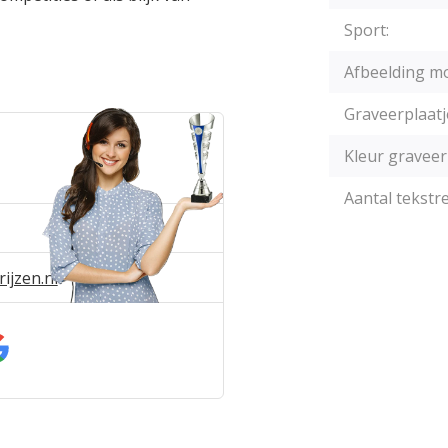
Sport:
Afbeelding mo
Graveerplaatj
Kleur graveer
Aantal tekstre
ijzen.nl