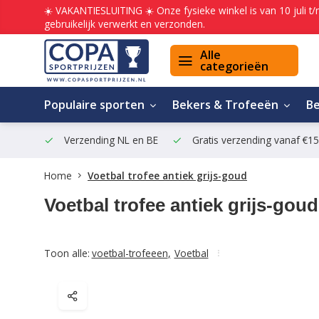
☀️ VAKANTIESLUITING ☀️ Onze fysieke winkel is van 10 juli t
gebruikelijk verwerkt en verzonden.
Alle
categorieën
Populaire sporten
Bekers & Trofeeën
B
Verzending NL en BE
Gratis verzending vanaf €1
Home
Voetbal trofee antiek grijs-goud
Voetbal trofee antiek grijs-goud
Toon alle:
voetbal-trofeeen
,
Voetbal