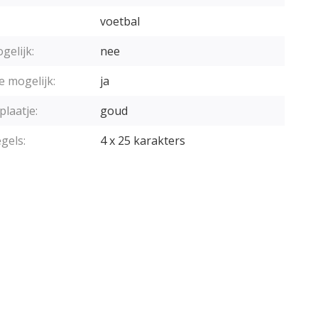
voetbal
gelijk:
nee
e mogelijk:
ja
plaatje:
goud
gels:
4 x 25 karakters