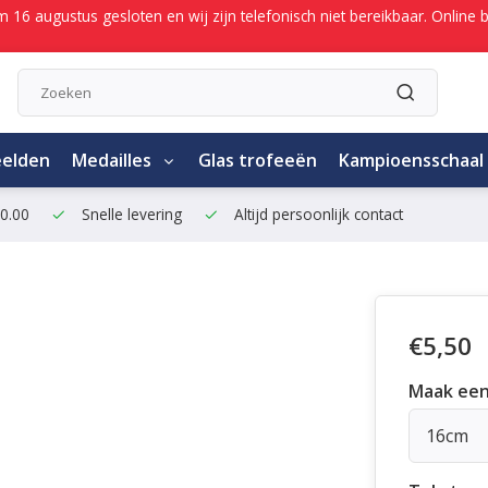
/m 16 augustus gesloten en wij zijn telefonisch niet bereikbaar. Onli
eelden
Medailles
Glas trofeeën
Kampioensschaal
50.00
Snelle levering
Altijd persoonlijk contact
€5,50
Maak een
16cm