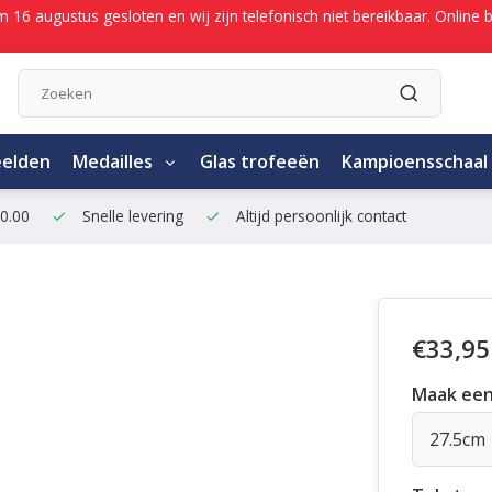
/m 16 augustus gesloten en wij zijn telefonisch niet bereikbaar. Onli
eelden
Medailles
Glas trofeeën
Kampioensschaal
50.00
Snelle levering
Altijd persoonlijk contact
€33,95
Maak een
27.5cm