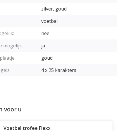
zilver, goud
voetbal
gelijk:
nee
e mogelijk:
ja
plaatje:
goud
gels:
4 x 25 karakters
n voor u
Voetbal trofee Flexx