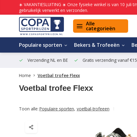
☀️ VAKANTIESLUITING ☀️ Onze fysieke winkel is van 10 juli t
gebruikelijk verwerkt en verzonden.
Alle
categorieën
Populaire sporten
Bekers & Trofeeën
B
Verzending NL en BE
Gratis verzending vanaf €1
Home
Voetbal trofee Flexx
Voetbal trofee Flexx
Toon alle:
Populaire sporten
,
voetbal-trofeeen