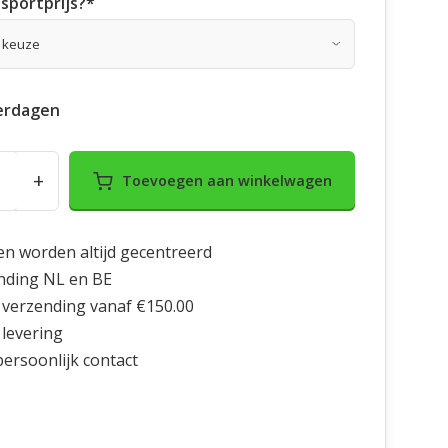
sportprijs?
*
erdagen
+
Toevoegen aan winkelwagen
en worden altijd gecentreerd
nding NL en BE
 verzending vanaf €150.00
 levering
 persoonlijk contact