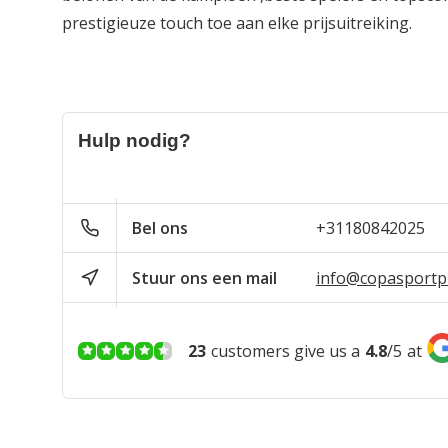
prestigieuze touch toe aan elke prijsuitreiking.
Hulp nodig?
Bel ons
+31180842025
Stuur ons een mail
info@copasportpr
23
customers give us a
4.8
/
5
at