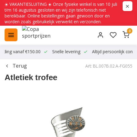
☀️ VAKANTIESLUITING ☀️ Onze fysieke winkel is van 10 juli
t/m 16 augustus gesloten en wij zijn telefonisch niet
bereikbaar. Online bestellingen gaan gewoon door en
worden zoals gebruikelijk verwerkt en verzonden.
0
ending vanaf €150.00
Snelle levering
Altijd persoonlijk conta
Terug
Art: BL.007B.02.A-FG055
Atletiek trofee