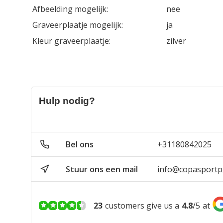
Afbeelding mogelijk:
nee
Graveerplaatje mogelijk:
ja
Kleur graveerplaatje:
zilver
Hulp nodig?
Bel ons
+31180842025
Stuur ons een mail
info@copasportpr
23
customers give us a
4.8
/
5
at