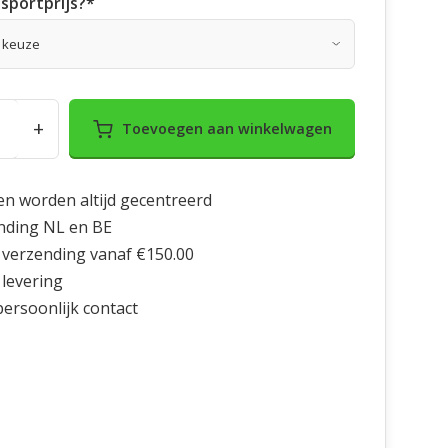
sportprijs?
*
+
Toevoegen aan winkelwagen
en worden altijd gecentreerd
nding NL en BE
 verzending vanaf €150.00
 levering
 persoonlijk contact