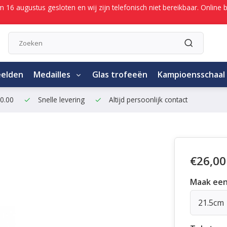
/m 16 augustus gesloten en wij zijn telefonisch niet bereikbaar. Onli
eelden
Medailles
Glas trofeeën
Kampioensschaal
50.00
Snelle levering
Altijd persoonlijk contact
€26,00
Maak een
21.5cm