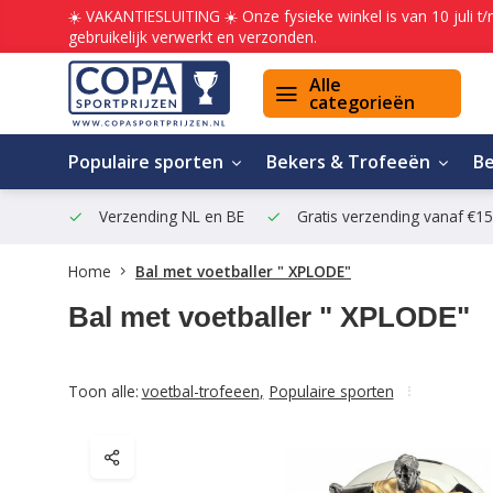
☀️ VAKANTIESLUITING ☀️ Onze fysieke winkel is van 10 juli t
gebruikelijk verwerkt en verzonden.
Alle
categorieën
Populaire sporten
Bekers & Trofeeën
B
Verzending NL en BE
Gratis verzending vanaf €1
Home
Bal met voetballer " XPLODE"
Bal met voetballer " XPLODE"
Toon alle:
voetbal-trofeeen
,
Populaire sporten