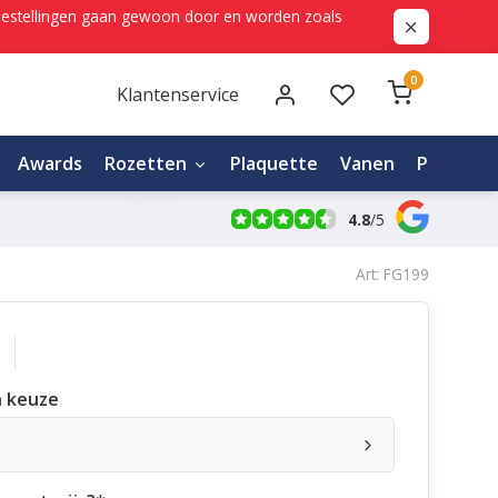
ne bestellingen gaan gewoon door en worden zoals
0
Klantenservice
Awards
Rozetten
Plaquette
Vanen
Personali
4.8
/
5
Art: FG199
 keuze