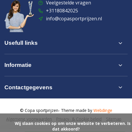
Veelgestelde vragen
+31180842025
info@copasportprijzen.nl
Usefull links
Informatie
Contactgegevens
© Copa sportprijzen
- Theme made by
Webdinge
Algemene voorwaarden
Privacy- & Cookie beleid
Sitemap
            Wij slaan cookies op om onze website te verbeteren. Is 
dat akkoord?
