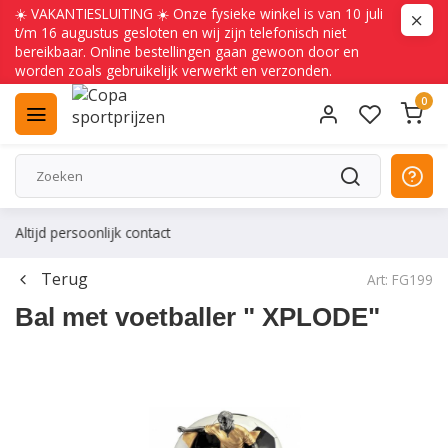
☀️ VAKANTIESLUITING ☀️ Onze fysieke winkel is van 10 juli
t/m 16 augustus gesloten en wij zijn telefonisch niet
bereikbaar. Online bestellingen gaan gewoon door en
worden zoals gebruikelijk verwerkt en verzonden.
0
Altijd persoonlijk contact
Terug
Art: FG199
Bal met voetballer " XPLODE"