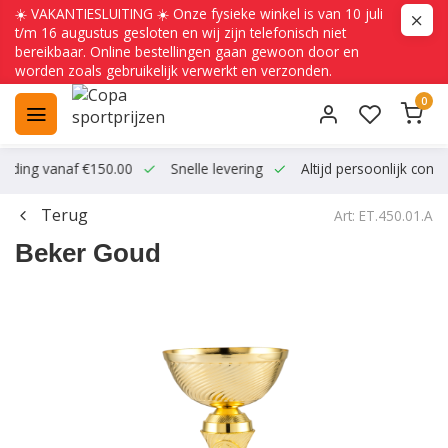
☀️ VAKANTIESLUITING ☀️ Onze fysieke winkel is van 10 juli
t/m 16 augustus gesloten en wij zijn telefonisch niet
bereikbaar. Online bestellingen gaan gewoon door en
worden zoals gebruikelijk verwerkt en verzonden.
0
ending vanaf €150.00
Snelle levering
Altijd persoonlijk conta
Terug
Art: ET.450.01.A
Beker Goud