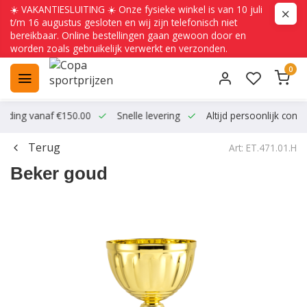
☀️ VAKANTIESLUITING ☀️ Onze fysieke winkel is van 10 juli
t/m 16 augustus gesloten en wij zijn telefonisch niet
bereikbaar. Online bestellingen gaan gewoon door en
worden zoals gebruikelijk verwerkt en verzonden.
0
ending vanaf €150.00
Snelle levering
Altijd persoonlijk conta
Terug
Art: ET.471.01.H
Beker goud