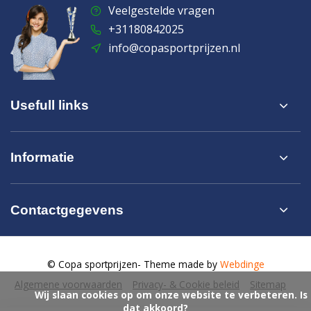
Veelgestelde vragen
+31180842025
info@copasportprijzen.nl
Usefull links
Informatie
Contactgegevens
© Copa sportprijzen
- Theme made by
Webdinge
Algemene voorwaarden
Privacy- & Cookie beleid
Sitemap
            Wij slaan cookies op om onze website te verbeteren. Is 
dat akkoord?
