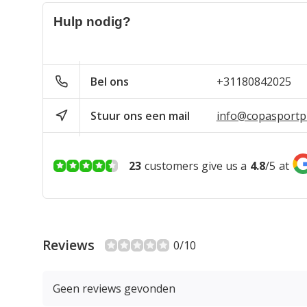
Hulp nodig?
Bel ons
+31180842025
Stuur ons een mail
info@copasportpr
23
customers give us a
4.8
/
5
at
Reviews
0/10
Geen reviews gevonden