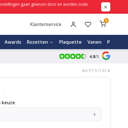
ne bestellingen gaan gewoon door en worden zoals
0
Klantenservice
Awards
Rozetten
Plaquette
Vanen
Personali
4.8
/
5
Art: ET.511.01.A
 keuze