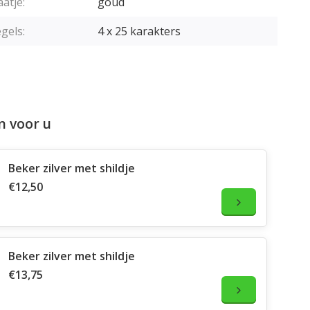
aatje:
goud
gels:
4 x 25 karakters
n voor u
Beker zilver met shildje
€12,50
Beker zilver met shildje
€13,75