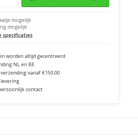
aatje mogelijk
ing mogelijk
e specificaties
en worden altijd gecentreerd
nding NL en BE
 verzending vanaf €150.00
 levering
 persoonlijk contact