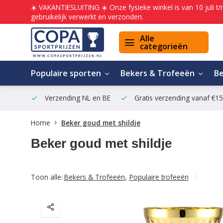
☀️ VAKANTIESLUITING ☀️ Onze fysieke winkel is van 10 juli t
gebruikelijk verwerkt en verzonden.
Alle
categorieën
Populaire sporten
Bekers & Trofeeën
B
Verzending NL en BE
Gratis verzending vanaf €1
Home
Beker goud met shildje
Beker goud met shildje
Toon alle:
Bekers & Trofeeën
,
Populaire trofeeën