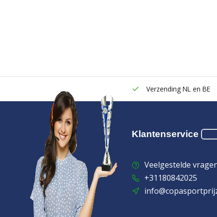
Verzending NL en BE
Klantenservice
Veelgestelde vrage
+31180842025
info@copasportprij