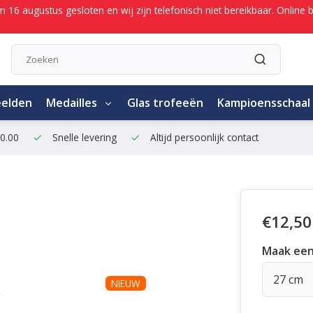
/m 16 augustus gesloten en wij zijn telefonisch niet bereikbaar. Onli
eelden
Medailles
Glas trofeeën
Kampioensschaal
50.00
Snelle levering
Altijd persoonlijk contact
€12,50
Maak een
27 cm
NIEUW