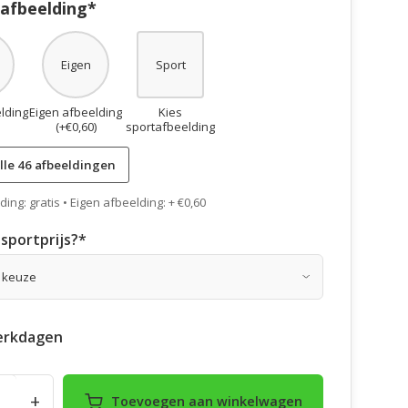
 afbeelding*
Eigen
Sport
lding
Eigen afbeelding
Kies
(+€0,60)
sportafbeelding
lle 46 afbeeldingen
ing: gratis • Eigen afbeelding: + €0,60
sportprijs?
*
erkdagen
+
Toevoegen aan winkelwagen