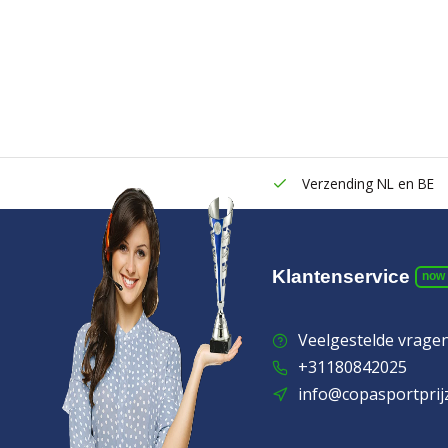
Verzending NL en BE
Klantenservice
now
Veelgestelde vrage
+31180842025
info@copasportprij