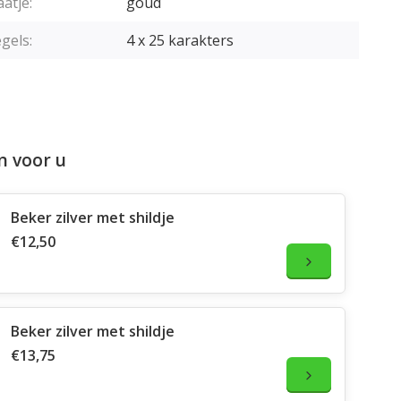
aatje:
goud
gels:
4 x 25 karakters
n voor u
Beker zilver met shildje
€12,50
Beker zilver met shildje
€13,75