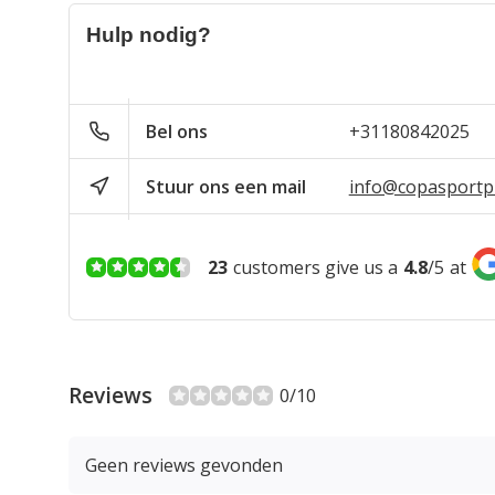
Hulp nodig?
Bel ons
+31180842025
Stuur ons een mail
info@copasportpr
23
customers give us a
4.8
/
5
at
Reviews
0/10
Geen reviews gevonden