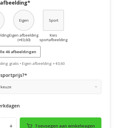
 afbeelding*
Eigen
Sport
lding
Eigen afbeelding
Kies
(+€0,60)
sportafbeelding
lle 46 afbeeldingen
ing: gratis • Eigen afbeelding: + €0,60
sportprijs?
*
erkdagen
+
Toevoegen aan winkelwagen