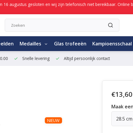
/m 16 augustus gesloten en wij zijn telefonisch niet bereikbaar. Onli
eelden
Medailles
Glas trofeeën
Kampioensschaal
50.00
Snelle levering
Altijd persoonlijk contact
€13,60
Maak een
28.5 cm
NIEUW