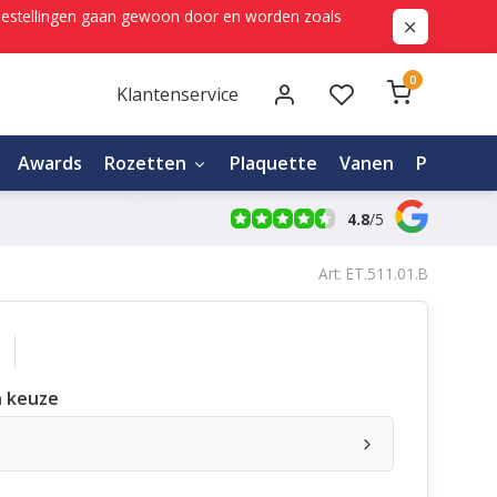
ne bestellingen gaan gewoon door en worden zoals
0
Klantenservice
Awards
Rozetten
Plaquette
Vanen
Personali
4.8
/
5
Art: ET.511.01.B
 keuze