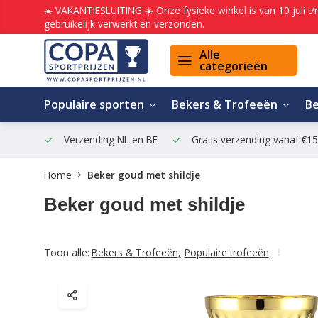
☀️ VAKANTIESLUITING ☀️ Onze fysieke winkel is van 10 juli t
gebruikelijk verwerkt en verzonden.
Alle
categorieën
Populaire sporten
Bekers & Trofeeën
B
Verzending NL en BE
Gratis verzending vanaf €1
Home
Beker goud met shildje
Beker goud met shildje
Toon alle:
Bekers & Trofeeën
,
Populaire trofeeën