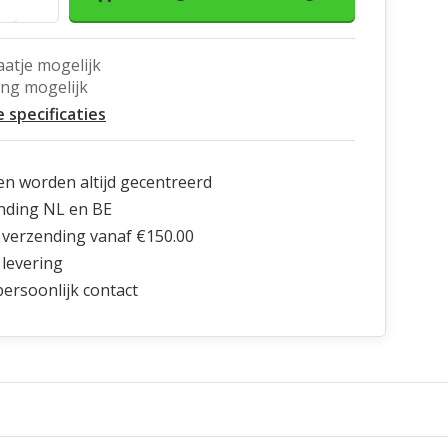
aatje mogelijk
ing mogelijk
e specificaties
en worden altijd gecentreerd
nding NL en BE
 verzending vanaf €150.00
 levering
 persoonlijk contact