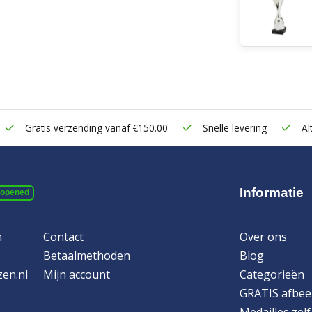
Gratis verzending vanaf €150.00
Snelle levering
Alt
Informatie
 opened
n
Contact
Over ons
Betaalmethoden
Blog
zen.nl
Mijn account
Categorieën
GRATIS afbee