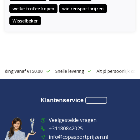
welke trofee kopen
wielrensportprijzen
Wisselbeker
zending vanaf €150.00
Snelle levering
Altijd persoonlijk cont
Klantenservice
Veelgestelde vragen
+31180842025
info@copasportprijzen.nl