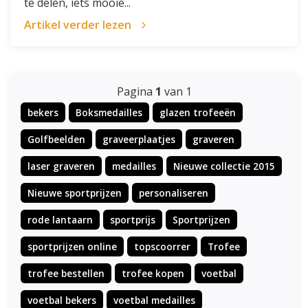
te delen, iets mooie...
Artikel verder lezen
Pagina
1
van 1
bekers
Boksmedailles
glazen trofeeën
Golfbeelden
graveerplaatjes
graveren
laser graveren
medailles
Nieuwe collectie 2015
Nieuwe sportprijzen
personaliseren
rode lantaarn
sportprijs
Sportprijzen
sportprijzen online
topscoorrer
Trofee
trofee bestellen
trofee kopen
voetbal
voetbal bekers
voetbal medailles