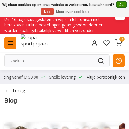
Wij slaan cookies op om onze website te verbeteren. Is dat akkoord?
Ja
Nee
Meer over cookies »
☀️ VAKANTIESLUITING ☀️ Onze fysieke winkel is van 10 juli
t/m 16 augustus gesloten en wij zijn telefonisch niet
bereikbaar. Online bestellingen gaan gewoon door en
worden zoals gebruikelijk verwerkt en verzonden.
0
zending vanaf €150.00
Snelle levering
Altijd persoonlijk conta
Terug
Blog