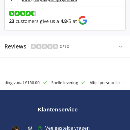
23
customers give us a
4.8
/
5
at
Reviews
0/10
zending vanaf €150.00
Snelle levering
Altijd persoonlijk cont
Klantenservice
Veelgestelde vragen