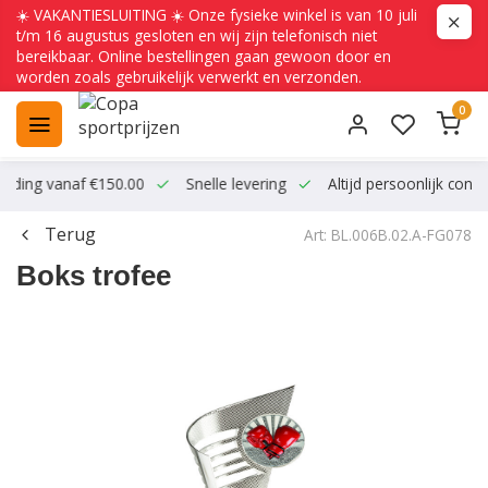
☀️ VAKANTIESLUITING ☀️ Onze fysieke winkel is van 10 juli
t/m 16 augustus gesloten en wij zijn telefonisch niet
bereikbaar. Online bestellingen gaan gewoon door en
worden zoals gebruikelijk verwerkt en verzonden.
0
ending vanaf €150.00
Snelle levering
Altijd persoonlijk conta
Terug
Art: BL.006B.02.A-FG078
Boks trofee