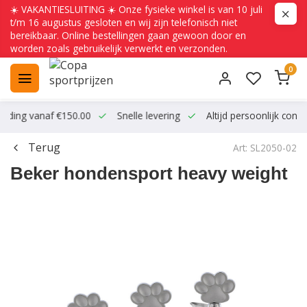
☀️ VAKANTIESLUITING ☀️ Onze fysieke winkel is van 10 juli
t/m 16 augustus gesloten en wij zijn telefonisch niet
bereikbaar. Online bestellingen gaan gewoon door en
worden zoals gebruikelijk verwerkt en verzonden.
0
ending vanaf €150.00
Snelle levering
Altijd persoonlijk conta
Terug
Art: SL2050-02
Beker hondensport heavy weight