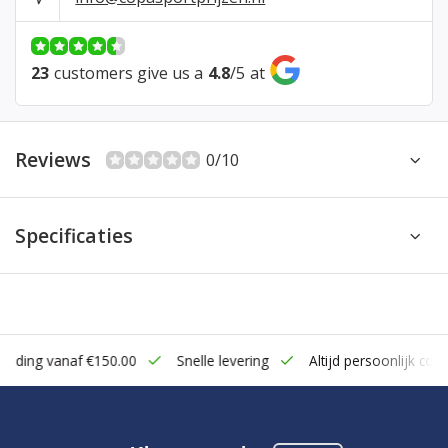
23
customers give us a
4.8
/
5
at
Reviews
0/10
Specificaties
zending vanaf €150.00
Snelle levering
Altijd persoonlijk cont