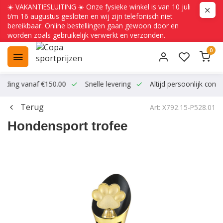
☀️ VAKANTIESLUITING ☀️ Onze fysieke winkel is van 10 juli
t/m 16 augustus gesloten en wij zijn telefonisch niet
bereikbaar. Online bestellingen gaan gewoon door en
worden zoals gebruikelijk verwerkt en verzonden.
0
ending vanaf €150.00
Snelle levering
Altijd persoonlijk conta
Terug
Art: X792.15-P528.01
Hondensport trofee