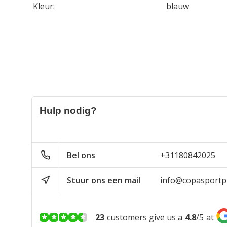
Kleur:
blauw
Hulp nodig?
Bel ons
+31180842025
Stuur ons een mail
info@copasportpr
23
customers give us a
4.8
/
5
at