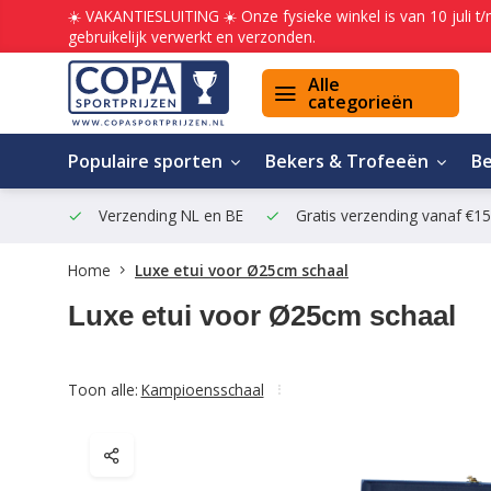
☀️ VAKANTIESLUITING ☀️ Onze fysieke winkel is van 10 juli t
gebruikelijk verwerkt en verzonden.
Alle
categorieën
Populaire sporten
Bekers & Trofeeën
B
Verzending NL en BE
Gratis verzending vanaf €1
Home
Luxe etui voor Ø25cm schaal
Luxe etui voor Ø25cm schaal
Toon alle:
Kampioensschaal