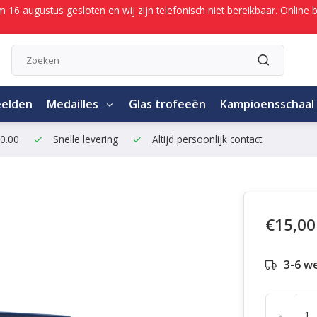
/m 16 augustus gesloten en wij zijn telefonisch niet bereikbaar. Onli
eelden
Medailles
Glas trofeeën
Kampioensschaal
50.00
Snelle levering
Altijd persoonlijk contact
€15,00
3-6 w
-