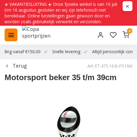
☀️ VAKANTIESLUITING ☀️ Onze fysieke winkel is van 10 juli
t/m 16 augustus gesloten en wij zijn telefonisch niet
bereikbaar. Online bestellingen gaan gewoon door en
worden zoals gebruikelijk verwerkt en verzonden.
0
ending vanaf €150.00
Snelle levering
Altijd persoonlijk conta
Terug
Art: ET.475.16.B-P516M
Motorsport beker 35 t/m 39cm