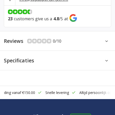
23
customers give us a
4.8
/
5
at
Reviews
0/10
Specificaties
zending vanaf €150.00
Snelle levering
Altijd persoonlijk cont