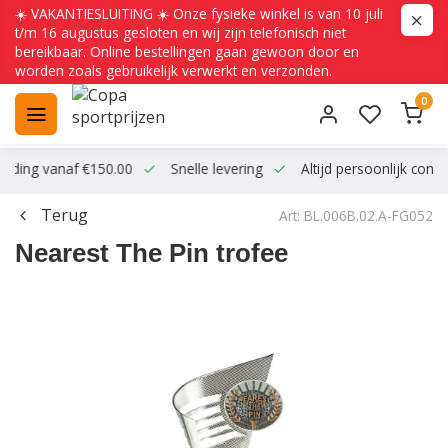
☀️ VAKANTIESLUITING ☀️ Onze fysieke winkel is van 10 juli
t/m 16 augustus gesloten en wij zijn telefonisch niet
bereikbaar. Online bestellingen gaan gewoon door en
worden zoals gebruikelijk verwerkt en verzonden.
0
ending vanaf €150.00
Snelle levering
Altijd persoonlijk conta
Terug
Art: BL.006B.02.A-FG052
Nearest The Pin trofee