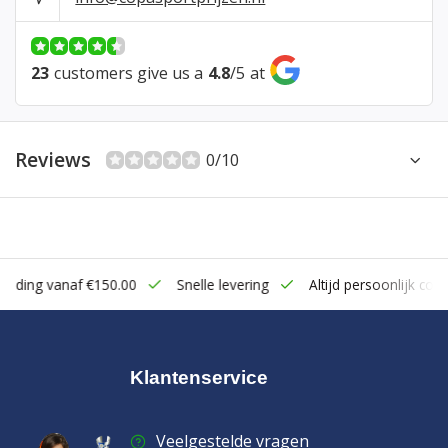
23
customers give us a
4.8
/
5
at
Reviews
0/10
zending vanaf €150.00
Snelle levering
Altijd persoonlijk cont
Klantenservice
Veelgestelde vragen