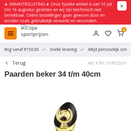
☀️ VAKANTIESLUITING ☀️ Onze fysieke winkel is van 10 juli
t/m 16 augustus gesloten en wij zijn telefonisch niet
bereikbaar. Online bestellingen gaan gewoon door en
worden zoals gebruikelijk verwerkt en verzonden.
0
ending vanaf €150.00
Snelle levering
Altijd persoonlijk conta
Terug
Art: X791.15-P525.01
Paarden beker 34 t/m 40cm