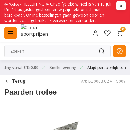
☀️ VAKANTIESLUITING ☀️ Onze fysieke winkel is van 10 juli
t/m 16 augustus gesloten en wij zijn telefonisch niet
bereikbaar. Online bestellingen gaan gewoon door en
worden zoals gebruikelijk verwerkt en verzonden.
0
ending vanaf €150.00
Snelle levering
Altijd persoonlijk conta
Terug
Art: BL.006B.02.A-FG009
Paarden trofee