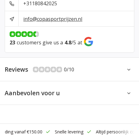
+31180842025
info@copasportprijzen.nl
23
customers give us a
4.8
/
5
at
Reviews
0/10
Aanbevolen voor u
zending vanaf €150.00
Snelle levering
Altijd persoonlijk cont