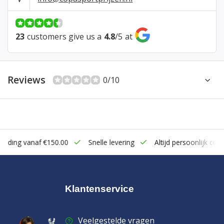
23
customers give us a
4.8
/
5
at
Reviews
0/10
zending vanaf €150.00
Snelle levering
Altijd persoonlijk cont
Klantenservice
Veelgestelde vragen