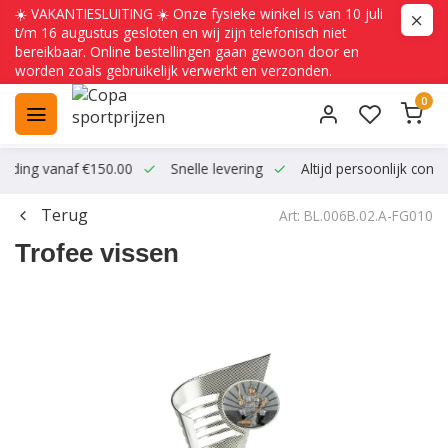
☀️ VAKANTIESLUITING ☀️ Onze fysieke winkel is van 10 juli
t/m 16 augustus gesloten en wij zijn telefonisch niet
bereikbaar. Online bestellingen gaan gewoon door en
worden zoals gebruikelijk verwerkt en verzonden.
0
ending vanaf €150.00
Snelle levering
Altijd persoonlijk conta
Terug
Art: BL.006B.02.A-FG010
Trofee vissen