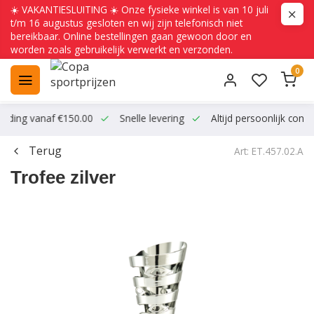
☀️ VAKANTIESLUITING ☀️ Onze fysieke winkel is van 10 juli
t/m 16 augustus gesloten en wij zijn telefonisch niet
bereikbaar. Online bestellingen gaan gewoon door en
worden zoals gebruikelijk verwerkt en verzonden.
0
ending vanaf €150.00
Snelle levering
Altijd persoonlijk conta
Terug
Art: ET.457.02.A
Trofee zilver