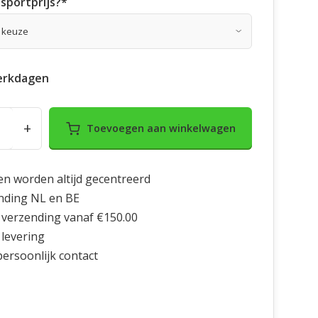
sportprijs?
*
erkdagen
+
Toevoegen aan winkelwagen
en worden altijd gecentreerd
nding NL en BE
 verzending vanaf €150.00
 levering
 persoonlijk contact