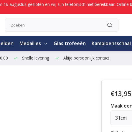
/m 16 augustus gesloten en wij zijn telefonisch niet bereikbaar. Onli
eelden
Medailles
Glas trofeeën
Kampioensschaal
50.00
Snelle levering
Altijd persoonlijk contact
€13,95
Maak een
31cm