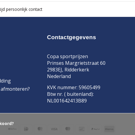
ijd persoonlijk contact
Contactgegevens
Copa sportprijzen
Prinses Margrietstraat 60
2983EJ, Ridderkerk
Nederland
lding
KVK nummer: 59605499
f afmonteren?
Btw nr. ( buitenland):
NL001642413B89