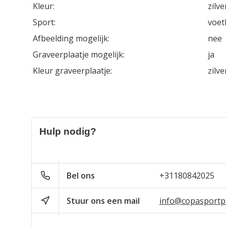
Kleur:
zilve
Sport:
voet
Afbeelding mogelijk:
nee
Graveerplaatje mogelijk:
ja
Kleur graveerplaatje:
zilve
Hulp nodig?
Bel ons
+31180842025
Stuur ons een mail
info@copasportpr