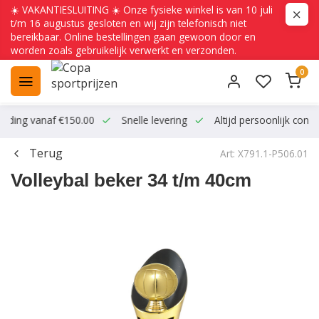
☀️ VAKANTIESLUITING ☀️ Onze fysieke winkel is van 10 juli
t/m 16 augustus gesloten en wij zijn telefonisch niet
bereikbaar. Online bestellingen gaan gewoon door en
worden zoals gebruikelijk verwerkt en verzonden.
0
ending vanaf €150.00
Snelle levering
Altijd persoonlijk conta
Terug
Art: X791.1-P506.01
Volleybal beker 34 t/m 40cm