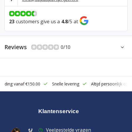
23
customers give us a
4.8
/
5
at
Reviews
0/10
zending vanaf €150.00
Snelle levering
Altijd persoonlijk cont
Klantenservice
Veelgestelde vragen